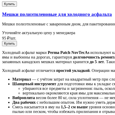
Купить
Мешки полиэтиленовые для холодного асфальта
Мешки полиэтиленовые с заваренным дном, для пакетирования х
Уточняйте актуальную цену у менеджера
95
₽
/
шт.
Купить
Холодный асфальт марки
Perma Patch NovTecAs
используют к
ямы и выбоины на дорогах, гарантируя
долговечность ремонт
запаянных канадских мешках материал хранится
до 5 лет
. Так
Холодный асфальт отличается
простой укладкой
. Операции ма
Материал
— с учётом затрат на квадратный метр при сло
Шанцевый инструмент
для подготовки ямы к укладке с
убираются все предметы и загрязнения: пыль, оскол
вертикально окромляются края ямы для максимальн
Виброплита
весом более 80 кг, сила уплотнения — не м
Два рабочих
с небольшим опытом. Им нужно уметь держа
Смесь насыпается в яму на
1,5–2 см выше
уровня основно
пылью или песком, чтобы избежать прилипания и отрыва