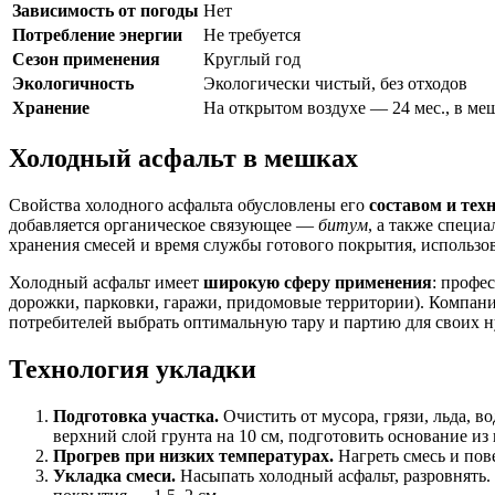
Зависимость от погоды
Нет
Потребление энергии
Не требуется
Сезон применения
Круглый год
Экологичность
Экологически чистый, без отходов
Хранение
На открытом воздухе — 24 мес., в ме
Холодный асфальт в мешках
Свойства холодного асфальта обусловлены его
составом и тех
добавляется органическое связующее —
битум
, а также специ
хранения смесей и время службы готового покрытия, использов
Холодный асфальт имеет
широкую сферу применения
: профе
дорожки, парковки, гаражи, придомовые территории). Компан
потребителей выбрать оптимальную тару и партию для своих н
Технология укладки
Подготовка участка.
Очистить от мусора, грязи, льда, 
верхний слой грунта на 10 см, подготовить основание из
Прогрев при низких температурах.
Нагреть смесь и пов
Укладка смеси.
Насыпать холодный асфальт, разровнять.