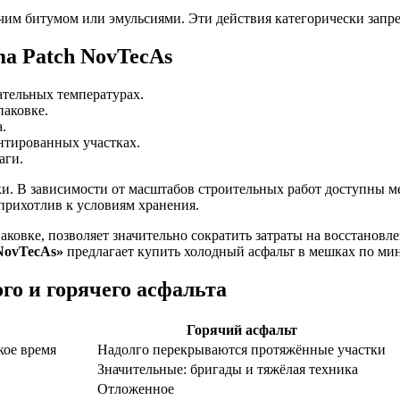
чим битумом или эмульсиями. Эти действия категорически запр
a Patch NovTecAs
тельных температурах.
паковке.
.
нтированных участках.
аги.
вки. В зависимости от масштабов строительных работ доступны
прихотлив к условиям хранения.
ковке, позволяет значительно сократить затраты на восстановл
NovTecAs»
предлагает купить холодный асфальт в мешках по ми
го и горячего асфальта
Горячий асфальт
кое время
Надолго перекрываются протяжённые участки
Значительные: бригады и тяжёлая техника
Отложенное