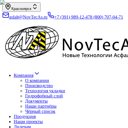
Красноярск
asfalt@NovTecAs.ru
+7 (391) 989-12-47
8 (800) 707-04-71
Компания
О компании
Производство
Технология укладки
Гидрофобный слой
Документы
Наши партнёры
Чёрный список
Продукция
Наши проекты
Дилерам