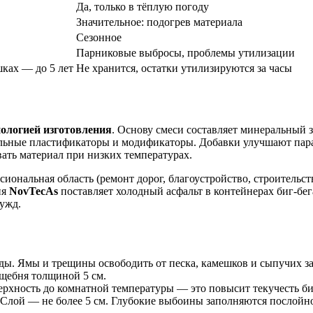
Да, только в тёплую погоду
Значительное: подогрев материала
Сезонное
Парниковые выбросы, проблемы утилизации
шках — до 5 лет
Не хранится, остатки утилизируются за часы
нологией изготовления
. Основу смеси составляет минеральный
альные пластификаторы и модификаторы. Добавки улучшают пара
ать материал при низких температурах.
ссиональная область (ремонт дорог, благоустройство, строительс
ия
NovTecAs
поставляет холодный асфальт в контейнерах биг-бег
ужд.
воды. Ямы и трещины освободить от песка, камешков и сыпучих з
 щебня толщиной 5 см.
ерхность до комнатной температуры — это повысит текучесть би
 Слой — не более 5 см. Глубокие выбоины заполняются послойн