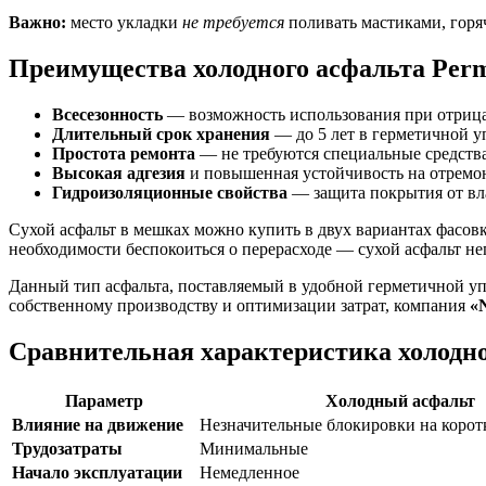
Важно:
место укладки
не требуется
поливать мастиками, горя
Преимущества холодного асфальта Perm
Всесезонность
— возможность использования при отрица
Длительный срок хранения
— до 5 лет в герметичной у
Простота ремонта
— не требуются специальные средства
Высокая адгезия
и повышенная устойчивость на отремо
Гидроизоляционные свойства
— защита покрытия от вл
Сухой асфальт в мешках можно купить в двух вариантах фасо
необходимости беспокоиться о перерасходе — сухой асфальт не
Данный тип асфальта, поставляемый в удобной герметичной упа
собственному производству и оптимизации затрат, компания
«
Сравнительная характеристика холодно
Параметр
Холодный асфальт
Влияние на движение
Незначительные блокировки на корот
Трудозатраты
Минимальные
Начало эксплуатации
Немедленное