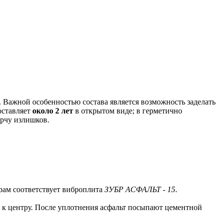
. Важной особенностью состава является возможность заделать
оставляет
около 2 лет
в открытом виде; в герметично
орчу излишков.
трам соответствует виброплита
ЗУБР АСФАЛЬТ - 15
.
и к центру. После уплотнения асфальт посыпают цементной