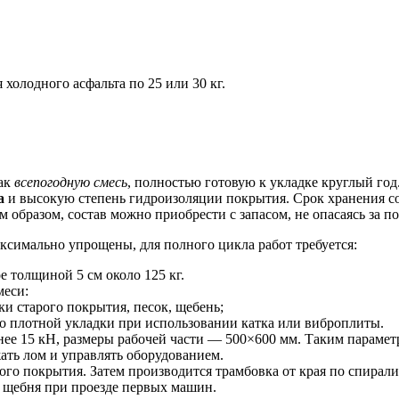
олодного асфальта по 25 или 30 кг.
ак
всепогодную смесь
, полностью готовую к укладке круглый год
а
и высокую степень гидроизоляции покрытия. Срок хранения с
им образом, состав можно приобрести с запасом, не опасаясь за п
ксимально упрощены, для полного цикла работ требуется:
е толщиной 5 см около 125 кг.
меси:
ки старого покрытия, песок, щебень;
о плотной укладки при использовании катка или виброплиты.
енее 15 кН, размеры рабочей части — 500×600 мм. Таким параме
ть лом и управлять оборудованием.
го покрытия. Затем производится трамбовка от края по спирал
 щебня при проезде первых машин.