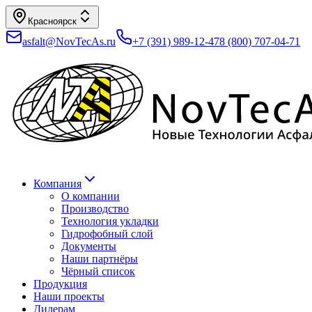
Красноярск
asfalt@NovTecAs.ru
+7 (391) 989-12-47
8 (800) 707-04-71
Компания
О компании
Производство
Технология укладки
Гидрофобный слой
Документы
Наши партнёры
Чёрный список
Продукция
Наши проекты
Дилерам