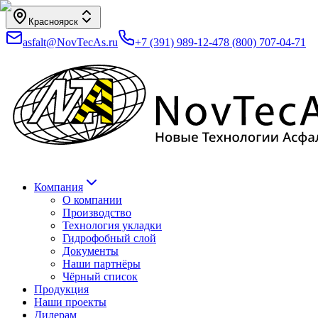
Красноярск
asfalt@NovTecAs.ru
+7 (391) 989-12-47
8 (800) 707-04-71
Компания
О компании
Производство
Технология укладки
Гидрофобный слой
Документы
Наши партнёры
Чёрный список
Продукция
Наши проекты
Дилерам